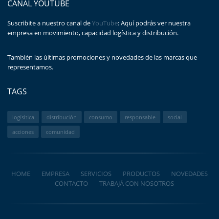
CANAL YOUTUBE
Suscribite a nuestro canal de
YouTube
: Aquí podrás ver nuestra
empresa en movimiento, capacidad logística y distribución.
También las últimas promociones y novedades de las marcas que
representamos.
TAGS
logísitica
distribución
consumo
responsable
social
acciones
comunidad
HOME
EMPRESA
SERVICIOS
PRODUCTOS
NOVEDADES
CONTACTO
TRABAJÁ CON NOSOTROS